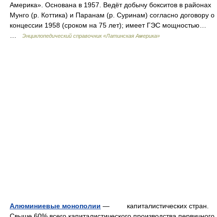
Америка». Основана в 1957. Ведёт добычу бокситов в районах
Мунго (р. Коттика) и Паранам (р. Суринам) согласно договору о
концессии 1958 (сроком на 75 лет); имеет ГЭС мощностью…
…
Энциклопедический справочник «Латинская Америка»
Алюминиевые монополии
— капиталистических стран.
Свыше 60% всего капиталистического производства первичного