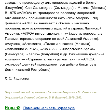
заводы по производству алюминиевых изделий в Боготе
(Колумбия), Сан-Сальвадоре (Сальвадор) и Мехико (Мексика).
В 1975 «АЛКОА» контролировала половину мощностей
алюминиевой промышленности Латинской Америки. Ряд
филиалов «АЛКОА» занимается сбытом и частично
производством алюминиевых изделий в странах Латинской
Америки: «АЛКОА интернэшонал, инк» (зарегистрирована в
Панаме, торговые операции по всей Латинской Америке),
«Алукон», «Алкомекс», «Талас и энвасес» (Мексика),
«Алюминио АЛКОА», «Ако С.А.», «Инверсьонес Арако»
(Венесуэла), «Капко» (Колумбия) и др. Важнейшие дочерние
компании — «Суринам алюминум компани» и «АЛКОА
эксплорейшен» (ей принадлежит вся добыча бокситов в
Доминиканской Республике).
К. С. Тарасова.
Энциклопедический справочник «Латинская Америка». - М.: Советская
Энциклопедия
.
Главный редактор В. В. Вольский
.
1979-1982
.
Игры ⚽
Поможем написать курсовую