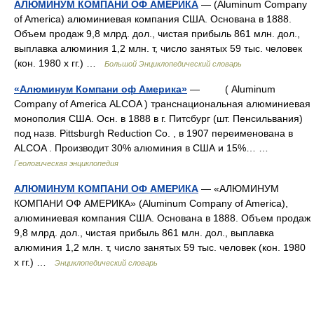
АЛЮМИНУМ КОМПАНИ ОФ АМЕРИКА
— (Aluminum Company
of America) алюминиевая компания США. Основана в 1888.
Объем продаж 9,8 млрд. дол., чистая прибыль 861 млн. дол.,
выплавка алюминия 1,2 млн. т, число занятых 59 тыс. человек
(кон. 1980 х гг.) …
Большой Энциклопедический словарь
«Алюминум Компани оф Америка»
— ( Аluminum
Company of America АLCOA ) транснациональная алюминиевая
монополия США. Oсн. в 1888 в г. Питсбург (шт. Пенсильвания)
под назв. Pittsburgh Reduction Co. , в 1907 переименована в
АLCOA . Производит 30% алюминия в США и 15%… …
Геологическая энциклопедия
АЛЮМИНУМ КОМПАНИ ОФ АМЕРИКА
— «АЛЮМИНУМ
КОМПАНИ ОФ АМЕРИКА» (Aluminum Company of America),
алюминиевая компания США. Основана в 1888. Объем продаж
9,8 млрд. дол., чистая прибыль 861 млн. дол., выплавка
алюминия 1,2 млн. т, число занятых 59 тыс. человек (кон. 1980
х гг.) …
Энциклопедический словарь