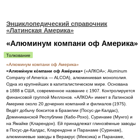
Энциклопедический справочник
«Латинская Америка»
«Алюминум компани оф Америка»
Толкование
«Алюминум компани оф Америка»
«Алюми́нум ко́мпани оф Аме́рика»
(«АЛКОА»; Aluminum
Company of America — ALCOA), алюминиевая монополия.
Одна из крупнейших в капиталистическом мире. Основана
в 1888 в США, современное название с 1907. Контролируется
финансовой группой Меллонов. «АЛКОА» имеет в Латинской
Америке около 20 дочерних компаний и филиалов (1975).
Ведёт добычу бокситов в Бразилии (Посус-ди-Калдас),
Доминиканской Республике (Кабо-Рохо), Суринаме (Мунго) и
на Ямайке (Кларендон). Ей принадлежат глинозёмные заводы
в Посус-ди-Калдас, Кларендоне и Паранаме (Суринам),
алюминиевые заводы в Веракрус (Мексика) и Паранаме,