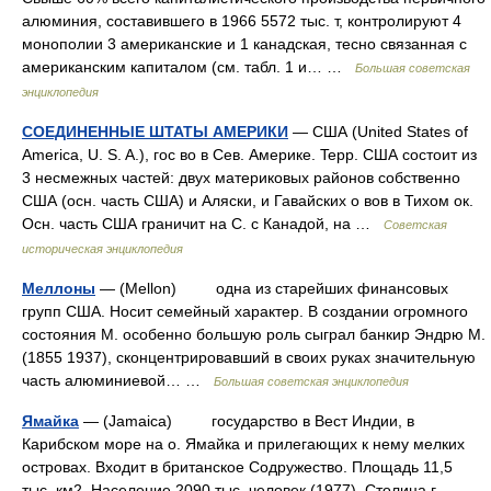
алюминия, составившего в 1966 5572 тыс. т, контролируют 4
монополии 3 американские и 1 канадская, тесно связанная с
американским капиталом (см. табл. 1 и… …
Большая советская
энциклопедия
СОЕДИНЕННЫЕ ШТАТЫ АМЕРИКИ
— США (United States of
America, U. S. A.), гос во в Сев. Америке. Tepp. США состоит из
3 несмежных частей: двух материковых районов собственно
США (осн. часть США) и Аляски, и Гавайских о вов в Тихом ок.
Осн. часть США граничит на С. с Канадой, на …
Советская
историческая энциклопедия
Меллоны
— (Mellon) одна из старейших финансовых
групп США. Носит семейный характер. В создании огромного
состояния М. особенно большую роль сыграл банкир Эндрю М.
(1855 1937), сконцентрировавший в своих руках значительную
часть алюминиевой… …
Большая советская энциклопедия
Ямайка
— (Jamaica) государство в Вест Индии, в
Карибском море на о. Ямайка и прилегающих к нему мелких
островах. Входит в британское Содружество. Площадь 11,5
тыс. км2. Население 2090 тыс. человек (1977). Столица г.